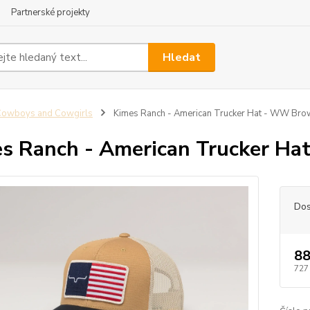
Partnerské projekty
Hledat
Cowboys and Cowgirls
Kimes Ranch - American Trucker Hat - WW Bro
s Ranch - American Trucker H
Dos
88
727