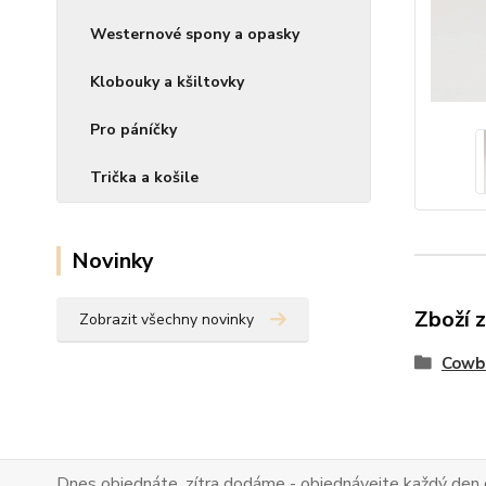
Westernové spony a opasky
Klobouky a kšiltovky
Pro páníčky
Trička a košile
Novinky
Zboží 
Zobrazit všechny novinky
Cowb
Dnes objednáte, zítra dodáme - objednávejte každý den 