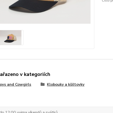
Číslo p
zařazeno v kategoriích
oys and Cowgirls
Klobouky a kšiltovky
do 12:00 vyjma víkendů a svátků.