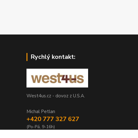
Rychlý kontakt:
West4us.cz - dovoz z U.S.A.
Michal Petlan
+420 777 327 627
(Po-Pá, 9-16h)