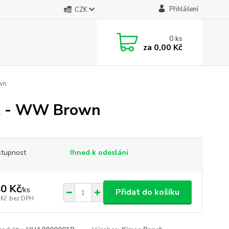
Přihlášení
CZK
0
ks
za
0,00 Kč
wn
at - WW Brown
tupnost
Ihned k odeslání
0 Kč
/
ks
Přidat do košíku
 Kč
bez DPH