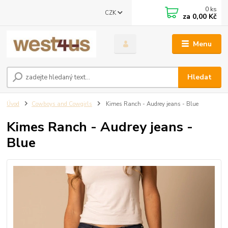
0
ks
CZK
za
0,00 Kč
Menu
Hledat
Úvod
Cowboys and Cowgirls
Kimes Ranch - Audrey jeans - Blue
Kimes Ranch - Audrey jeans -
Blue