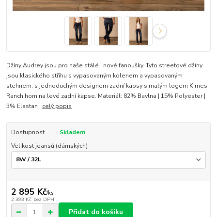
Džíny Audrey jsou pro naše stálé i nové fanoušky. Tyto streetové džíny
jsou klasického střihu s vypasovaným kolenem a vypasovaným
stehnem, s jednoduchým designem zadní kapsy s malým logem Kimes
Ranch horn na levé zadní kapse. Materiál: 82% Bavlna | 15% Polyester |
3% Elastan
celý popis
Dostupnost
Skladem
Velikost jeansů (dámských)
2 895 Kč
/
ks
2 393 Kč
bez DPH
Přidat do košíku