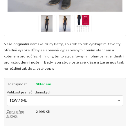
Naše originální dámské džíny Betty jsou rok co rok vynikajícími favority.
Středně vysoké džíny se správně vypasovaným horním stehnem a
kolenem pro zdůraznění nohy, tento styl s rovnými nohavicemi je ideální
pro každodenní nošení. Betty jsou styl v celé své kráse a lze je nosit jak
na ježdění tak do ...
celý popis
Dostupnost
Skladem
Velikost jeansů (dámských)
Cena před
2 995 Kč
slevou