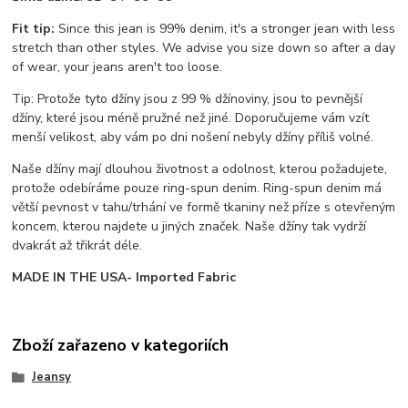
Fit tip:
Since this jean is 99% denim, it's a stronger jean with less
stretch than other styles. We advise you size down so after a day
of wear, your jeans aren't too loose.
Tip: Protože tyto džíny jsou z 99 % džínoviny, jsou to pevnější
džíny, které jsou méně pružné než jiné. Doporučujeme vám vzít
menší velikost, aby vám po dni nošení nebyly džíny příliš volné.
Naše džíny mají dlouhou životnost a odolnost, kterou požadujete,
protože odebíráme pouze ring-spun denim. Ring-spun denim má
větší pevnost v tahu/trhání ve formě tkaniny než příze s otevřeným
koncem, kterou najdete u jiných značek. Naše džíny tak vydrží
dvakrát až třikrát déle.
MADE IN THE USA- Imported Fabric
Zboží zařazeno v kategoriích
Jeansy