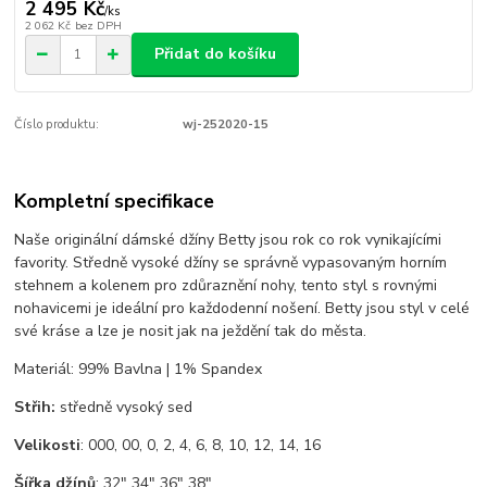
2 495 Kč
/
ks
2 062 Kč
bez DPH
Přidat do košíku
Číslo produktu:
wj-252020-15
Kompletní specifikace
Naše originální dámské džíny Betty jsou rok co rok vynikajícími
favority. Středně vysoké džíny se správně vypasovaným horním
stehnem a kolenem pro zdůraznění nohy, tento styl s rovnými
nohavicemi je ideální pro každodenní nošení. Betty jsou styl v celé
své kráse a lze je nosit jak na ježdění tak do města.
Materiál: 99% Bavlna | 1% Spandex
Střih:
středně vysoký sed
Velikosti
: 000, 00, 0, 2, 4, 6, 8, 10, 12, 14, 16
Šířka džínů
: 32" 34" 36" 38"