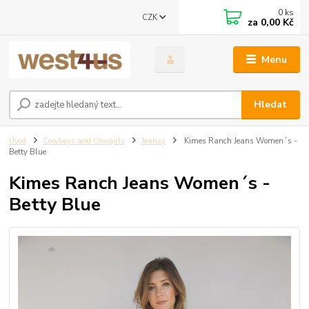
0
ks
CZK
za
0,00 Kč
Menu
Hledat
Úvod
Cowboys and Cowgirls
Jeansy
Kimes Ranch Jeans Women´s -
Betty Blue
Kimes Ranch Jeans Women´s -
Betty Blue