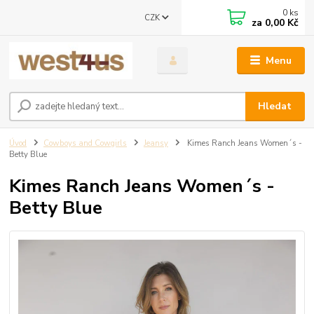
0
ks
CZK
za
0,00 Kč
Menu
Hledat
Úvod
Cowboys and Cowgirls
Jeansy
Kimes Ranch Jeans Women´s -
Betty Blue
Kimes Ranch Jeans Women´s -
Betty Blue