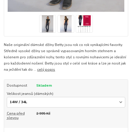
Naše originální dámské džíny Betty jsou rok co rok vynikajícími favority.
Středně vysoké džíny se správně vypasovaným horním stehnem a
kolenem pro zdůraznění nohy, tento styl s rovnými nohavicemi je ideální
pro každodenní nošení. Betty jsou styl v celé své kráse a lze je nosit jak
na ježdění tak do ...
celý popis
Dostupnost
Skladem
Velikost jeansů (dámských)
Cena před
2 995 Kč
slevou