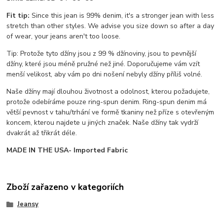
Fit tip:
Since this jean is 99% denim, it's a stronger jean with less
stretch than other styles. We advise you size down so after a day
of wear, your jeans aren't too loose.
Tip: Protože tyto džíny jsou z 99 % džínoviny, jsou to pevnější
džíny, které jsou méně pružné než jiné. Doporučujeme vám vzít
menší velikost, aby vám po dni nošení nebyly džíny příliš volné.
Naše džíny mají dlouhou životnost a odolnost, kterou požadujete,
protože odebíráme pouze ring-spun denim. Ring-spun denim má
větší pevnost v tahu/trhání ve formě tkaniny než příze s otevřeným
koncem, kterou najdete u jiných značek. Naše džíny tak vydrží
dvakrát až třikrát déle.
MADE IN THE USA- Imported Fabric
Zboží zařazeno v kategoriích
Jeansy