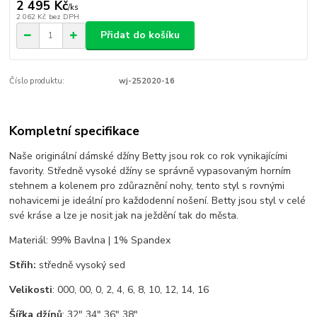
2 495 Kč
/
ks
2 062 Kč
bez DPH
Přidat do košíku
Číslo produktu:
wj-252020-16
Kompletní specifikace
Naše originální dámské džíny Betty jsou rok co rok vynikajícími
favority. Středně vysoké džíny se správně vypasovaným horním
stehnem a kolenem pro zdůraznění nohy, tento styl s rovnými
nohavicemi je ideální pro každodenní nošení. Betty jsou styl v celé
své kráse a lze je nosit jak na ježdění tak do města.
Materiál: 99% Bavlna | 1% Spandex
Střih:
středně vysoký sed
Velikosti
: 000, 00, 0, 2, 4, 6, 8, 10, 12, 14, 16
Šířka džínů
: 32" 34" 36" 38"