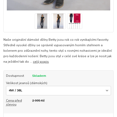
Naše originální dámské džíny Betty jsou rok co rok vynikajícími favority.
Středně vysoké džíny se správně vypasovaným horním stehnem a
kolenem pro zdůraznění nohy, tento styl s rovnými nohavicemi je ideální
pro každodenní nošení. Betty jsou styl v celé své kráse a lze je nosit jak
na ježdění tak do ...
celý popis
Dostupnost
Skladem
Velikost jeansů (dámských)
Cena před
2 995 Kč
slevou