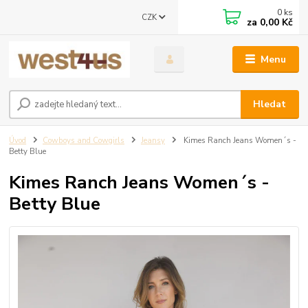
0
ks
CZK
za
0,00 Kč
Menu
Hledat
Úvod
Cowboys and Cowgirls
Jeansy
Kimes Ranch Jeans Women´s -
Betty Blue
Kimes Ranch Jeans Women´s -
Betty Blue