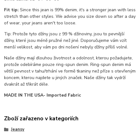
Fit tip:
Since this jean is 99% denim, it's a stronger jean with less
stretch than other styles. We advise you size down so after a day
of wear, your jeans aren't too loose.
Tip: Protože tyto džíny jsou z 99 % džínoviny, jsou to pevnější
džíny, které jsou méně pružné než jiné. Doporučujeme vám vzít
menší velikost, aby vám po dni nošení nebyly džíny příliš volné.
Naše džíny mají dlouhou životnost a odolnost, kterou požadujete,
protože odebíráme pouze ring-spun denim. Ring-spun denim má
větší pevnost v tahu/trhání ve formě tkaniny než příze s otevřeným
koncem, kterou najdete u jiných značek. Naše džíny tak vydrží
dvakrát až třikrát déle.
MADE IN THE USA- Imported Fabric
Zboží zařazeno v kategoriích
Jeansy