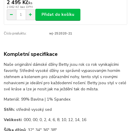
2 495 Kč
/
ks
2 062 Kč
bez DPH
Přidat do košíku
Číslo produktu:
wj-252020-21
Kompletní specifikace
Naše originální dámské džíny Betty jsou rok co rok vynikajícími
favority. Středně vysoké džíny se správně vypasovaným horním
stehnem a kolenem pro zdůraznění nohy, tento styl s rovnými
nohavicemi je ideální pro každodenní nošení. Betty jsou styl v celé
své kráse a lze je nosit jak na ježdění tak do města.
Materiál: 99% Bavlna | 1% Spandex
Střih:
středně vysoký sed
Velikosti
: 000, 00, 0, 2, 4, 6, 8, 10, 12, 14, 16
Šířka džínů
: 32" 34" 36" 38"