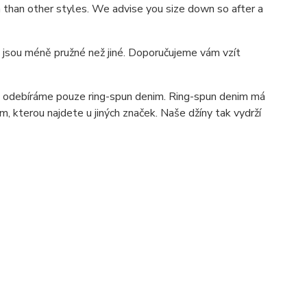
ch than other styles. We advise you size down so after a
ré jsou méně pružné než jiné. Doporučujeme vám vzít
že odebíráme pouze ring-spun denim. Ring-spun denim má
, kterou najdete u jiných značek. Naše džíny tak vydrží