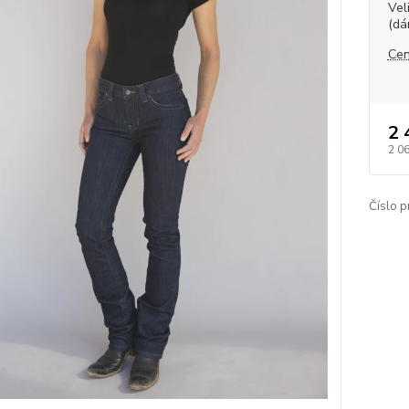
Vel
(dá
Cen
2 
2 0
Číslo p