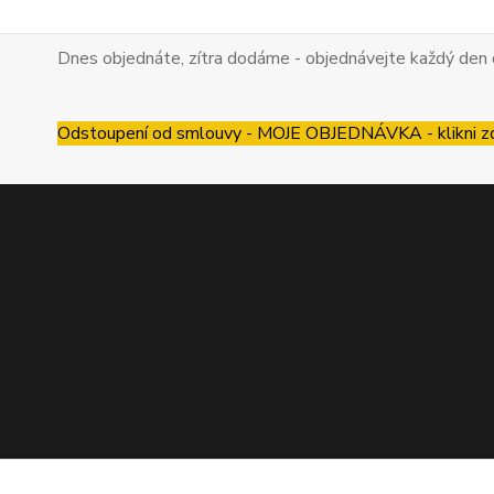
Dnes objednáte, zítra dodáme - objednávejte každý den 
Odstoupení od smlouvy - MOJE OBJEDNÁVKA - klikni z