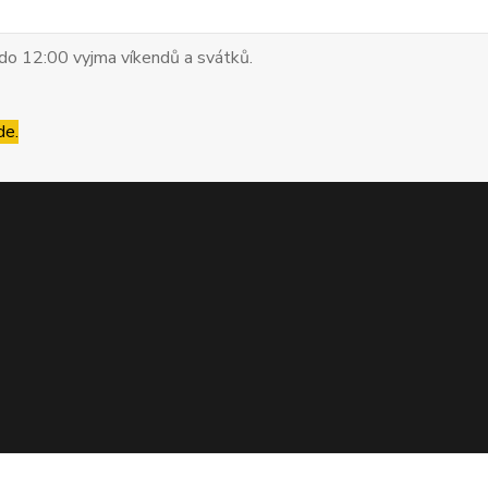
do 12:00 vyjma víkendů a svátků.
de.