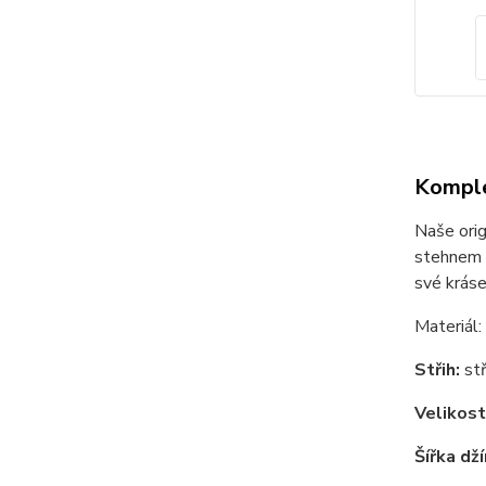
Komple
Naše orig
stehnem a
své kráse
Materiál
Střih:
stř
Velikost
Šířka dž