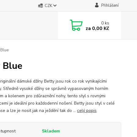
Přihlášení
CZK
0
ks
za
0,00 Kč
 Blue
 Blue
iginální dámské džíny Betty jsou rok co rok vynikajícími
ty. Středně vysoké džíny se správně vypasovaným horním
m a kolenem pro zdůraznění nohy, tento styl s rovnými
emi je ideální pro každodenní nošení. Betty jsou styl v celé
se a lze je nosit jak na ježdění tak do ...
celý popis
tupnost
Skladem