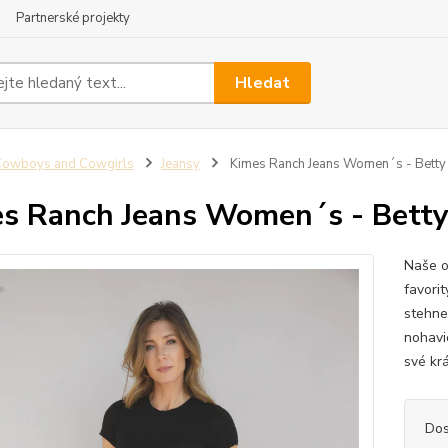
Partnerské projekty
Hledat
Cowboys and Cowgirls
Jeansy
Kimes Ranch Jeans Women´s - Betty
s Ranch Jeans Women´s - Betty
Naše or
favori
stehne
nohavic
své krá
Dos