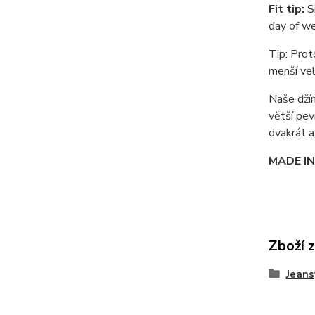
Fit tip:
Si
day of we
Tip: Prot
menší vel
Naše džín
větší pev
dvakrát a
MADE IN
Zboží 
Jeans