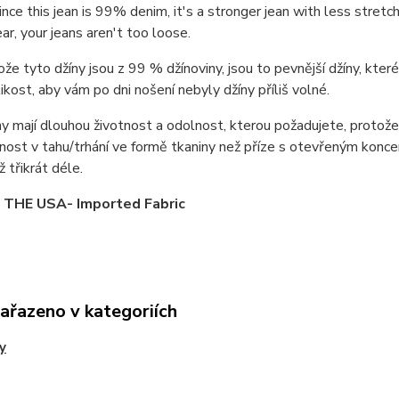
nce this jean is 99% denim, it's a stronger jean with less stret
ar, your jeans aren't too loose.
ože tyto džíny jsou z 99 % džínoviny, jsou to pevnější džíny, kte
ikost, aby vám po dni nošení nebyly džíny příliš volné.
y mají dlouhou životnost a odolnost, kterou požadujete, proto
nost v tahu/trhání ve formě tkaniny než příze s otevřeným koncem
ž třikrát déle.
 THE USA- Imported Fabric
zařazeno v kategoriích
y