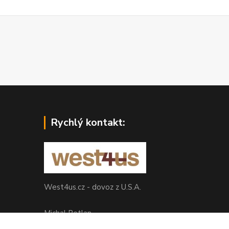
Rychlý kontakt:
West4us.cz - dovoz z U.S.A.
Michal Petlan
+420 777 327 627