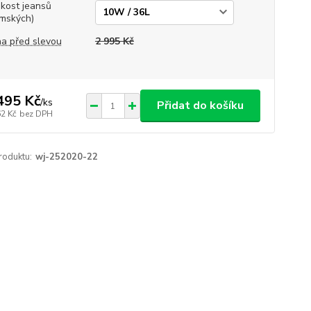
ikost jeansů
mských)
a před slevou
2 995 Kč
495 Kč
/
ks
Přidat do košíku
62 Kč
bez DPH
roduktu:
wj-252020-22