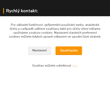
Rychlý kontakt:
Pro základní funkčnost, zpříjemnění používání webu, analytické
účely a v případě udělení souhlasu také pro účely cílení reklamy
využíváme soubory cookies. Nastavení vlastních preferencí
cookies můžete kdykoli upravit odkazem ve spodní části stránek.
West4us.cz - dovoz z U.S.A.
Souhlasím
Nastavení
Michal Petlan
+420 777 327 627
(Po-Pá, 9-16h)
Souhlas můžete odmítnout
zde
.
info@west4us.cz
Vytvořeno na
Eshop-rychle.cz