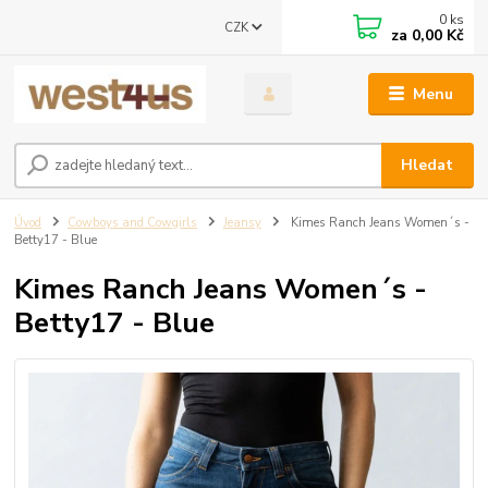
0
ks
CZK
za
0,00 Kč
Menu
Hledat
Úvod
Cowboys and Cowgirls
Jeansy
Kimes Ranch Jeans Women´s -
Betty17 - Blue
Kimes Ranch Jeans Women´s -
Betty17 - Blue