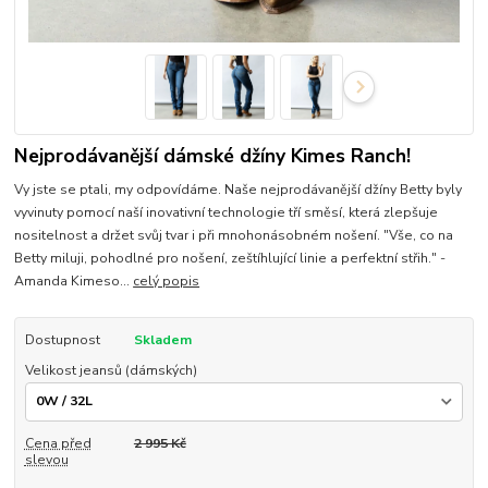
Nejprodávanější dámské džíny Kimes Ranch!
Vy jste se ptali, my odpovídáme. Naše nejprodávanější džíny Betty byly
vyvinuty pomocí naší inovativní technologie tří směsí, která zlepšuje
nositelnost a držet svůj tvar i při mnohonásobném nošení. "Vše, co na
Betty miluji, pohodlné pro nošení, zeštíhlující linie a perfektní střih." -
Amanda Kimeso...
celý popis
Dostupnost
Skladem
Velikost jeansů (dámských)
Cena před
2 995 Kč
slevou