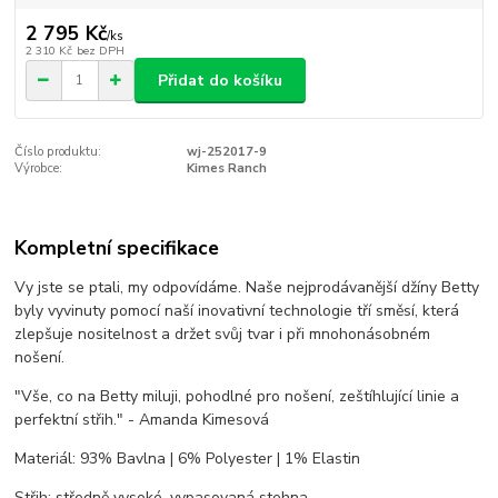
2 795 Kč
/
ks
2 310 Kč
bez DPH
Přidat do košíku
Číslo produktu:
wj-252017-9
Výrobce:
Kimes Ranch
Kompletní specifikace
Vy jste se ptali, my odpovídáme. Naše nejprodávanější džíny Betty
byly vyvinuty pomocí naší inovativní technologie tří směsí, která
zlepšuje nositelnost a držet svůj tvar i při mnohonásobném
nošení.
"Vše, co na Betty miluji, pohodlné pro nošení, zeštíhlující linie a
perfektní střih." - Amanda Kimesová
Materiál: 93% Bavlna | 6% Polyester | 1% Elastin
Střih: středně vysoké, vypasovaná stehna