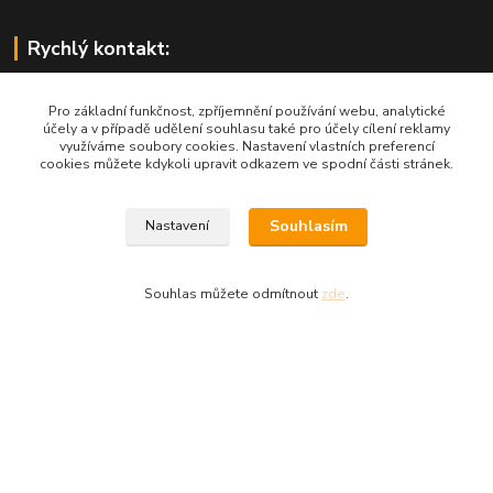
Rychlý kontakt:
Pro základní funkčnost, zpříjemnění používání webu, analytické
účely a v případě udělení souhlasu také pro účely cílení reklamy
využíváme soubory cookies. Nastavení vlastních preferencí
cookies můžete kdykoli upravit odkazem ve spodní části stránek.
West4us.cz - dovoz z U.S.A.
Souhlasím
Nastavení
Michal Petlan
+420 777 327 627
(Po-Pá, 9-16h)
Souhlas můžete odmítnout
zde
.
info@west4us.cz
Vytvořeno na
Eshop-rychle.cz