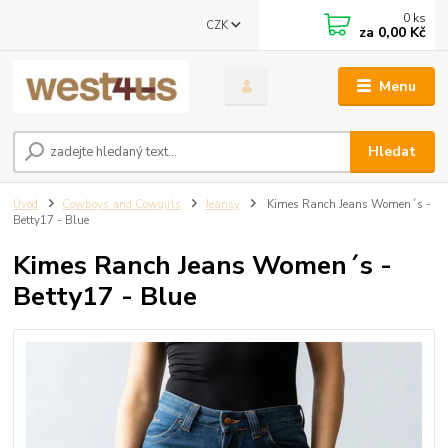
0
ks
CZK
za
0,00 Kč
Menu
Hledat
Úvod
Cowboys and Cowgirls
Jeansy
Kimes Ranch Jeans Women´s -
Betty17 - Blue
Kimes Ranch Jeans Women´s -
Betty17 - Blue