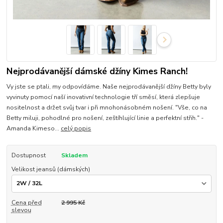
Nejprodávanější dámské džíny Kimes Ranch!
Vy jste se ptali, my odpovídáme. Naše nejprodávanější džíny Betty byly
vyvinuty pomocí naší inovativní technologie tří směsí, která zlepšuje
nositelnost a držet svůj tvar i při mnohonásobném nošení. "Vše, co na
Betty miluji, pohodlné pro nošení, zeštíhlující linie a perfektní střih." -
Amanda Kimeso...
celý popis
Dostupnost
Skladem
Velikost jeansů (dámských)
Cena před
2 995 Kč
slevou