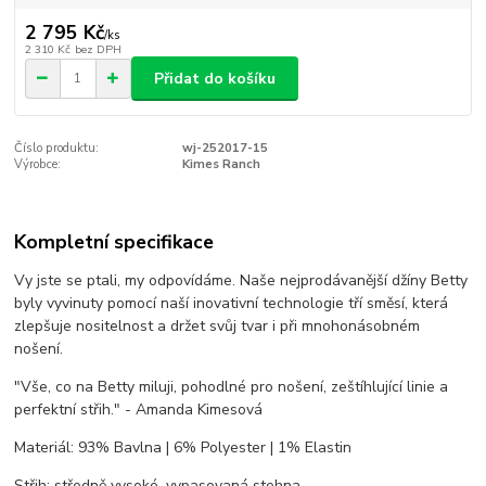
2 795 Kč
/
ks
2 310 Kč
bez DPH
Přidat do košíku
Číslo produktu:
wj-252017-15
Výrobce:
Kimes Ranch
Kompletní specifikace
Vy jste se ptali, my odpovídáme. Naše nejprodávanější džíny Betty
byly vyvinuty pomocí naší inovativní technologie tří směsí, která
zlepšuje nositelnost a držet svůj tvar i při mnohonásobném
nošení.
"Vše, co na Betty miluji, pohodlné pro nošení, zeštíhlující linie a
perfektní střih." - Amanda Kimesová
Materiál: 93% Bavlna | 6% Polyester | 1% Elastin
Střih: středně vysoké, vypasovaná stehna