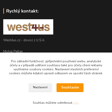
Rychlý kontakt:
West4us.cz - dovoz z U.S.A.
Michal Petlan
+420 777 327 627
Pro základní funkčnost, zpříjemnění používání webu, analytické
(Po-Pá, 9-16h)
účely a v případě udělení souhlasu také pro účely cílení reklamy
využíváme soubory cookies. Nastavení vlastních preferencí
info@west4us.cz
cookies můžete kdykoli upravit odkazem ve spodní části stránek.
Souhlasím
Nastavení
Souhlas můžete odmítnout
zde
.
Vytvořeno na
Eshop-rychle.cz