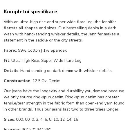
Kompletní specifikace
With an ultra-high rise and super wide flare leg, the Jennifer
flatters all shapes and sizes. Our bestselling denim in a dark
wash with hand-sanding whisker details, the Jennifer makes a
statement in the saddle or the city streets.
Fabric
: 99% Cotton | 1% Spandex
Fit
: Ultra High Rise, Super Wide Flare Leg
Details
: Hand sanding on dark denim with whisker details,
Construction
: 12.5 Oz. Denim
Our jeans have the longevity and durability you demand because
we only source ring-spun denim. Ring-spun denim has greater
tensile/tear strength in the fabric form than open-end yarn found
in other brands. Thus our jeans last two to three times longer.
Sizes
: 000, 00, 0, 2, 4, 6, 8, 10, 12, 14, 16
Inseams
: 30" 32" 34" 36"