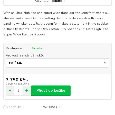
With an ultra-high rise and super wide flare leg, the Jennifer flatters all
shapes and sizes. Our bestselling denim in a dark wash with hand-
sanding whisker details, the Jennifer makes a statement in the saddle
or the city streets. Fabric: 99% Cotton | 1% Spandex Fit: Ultra High Rise,
Super Wide Fla...
celý popis
Dostupnost
Skladem
Velikost jeansů (dámských)
3 750 Kč
/
ks
3 099 Kč
bez DPH
Přidat do košíku
Číslo produktu:
WJ-10514-5