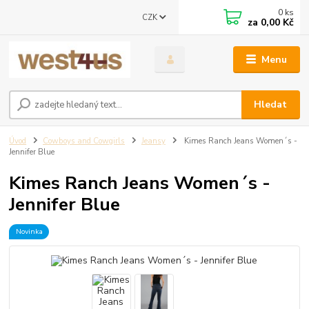
0
ks
CZK
za
0,00 Kč
Menu
Hledat
Úvod
Cowboys and Cowgirls
Jeansy
Kimes Ranch Jeans Women´s -
Jennifer Blue
Kimes Ranch Jeans Women´s -
Jennifer Blue
Novinka