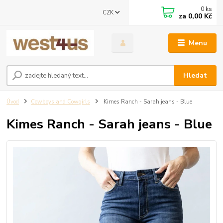
0
ks
CZK
za
0,00 Kč
Menu
Hledat
Úvod
Cowboys and Cowgirls
Kimes Ranch - Sarah jeans - Blue
Kimes Ranch - Sarah jeans - Blue