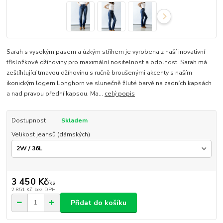
Sarah s vysokým pasem a úzkým střihem je vyrobena z naší inovativní
třísložkové džínoviny pro maximální nositelnost a odolnost. Sarah má
zeštíhlující tmavou džínovinu s ručně broušenými akcenty s naším
ikonickým logem Longhorn ve slunečně žluté barvě na zadních kapsách
a nad pravou přední kapsou. Ma...
celý popis
Dostupnost
Skladem
Velikost jeansů (dámských)
3 450 Kč
/
ks
2 851 Kč
bez DPH
Přidat do košíku