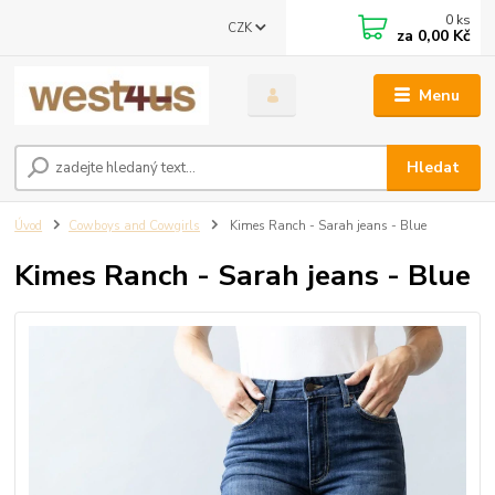
0
ks
CZK
za
0,00 Kč
Menu
Hledat
Úvod
Cowboys and Cowgirls
Kimes Ranch - Sarah jeans - Blue
Kimes Ranch - Sarah jeans - Blue