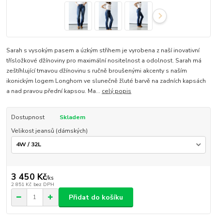
Sarah s vysokým pasem a úzkým střihem je vyrobena z naší inovativní
třísložkové džínoviny pro maximální nositelnost a odolnost. Sarah má
zeštíhlující tmavou džínovinu s ručně broušenými akcenty s naším
ikonickým logem Longhorn ve slunečně žluté barvě na zadních kapsách
a nad pravou přední kapsou. Ma...
celý popis
Dostupnost
Skladem
Velikost jeansů (dámských)
3 450 Kč
/
ks
2 851 Kč
bez DPH
Přidat do košíku