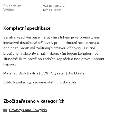
Číslo produktu:
WJE0000017-7
Výrobce:
Kimes Ranch
Kompletní specifikace
Sarah s vysokým pasem a úzkým střihem je vyrobena z naší
inovativní třísložkové džínoviny pro maximální nositelnost a
odolnost. Sarah má zeštíhlující tmavou džínovinu s ručně
broušenými akcenty s naším ikonickým logem Longhorn ve
slunečně žluté barvě na zadních kapsách a nad pravou přední
kapsou.
Materiál: 82% Bavlna | 15% Polyester | 3% Elastan
Střih: Vysoké, vypasované stehno, úzký střih
Zboží zařazeno v kategoriích
Cowboys and Cowgirls