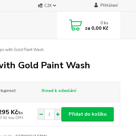
Přihlášení
CZK
0
ks
za
0,00 Kč
aps with Gold Paint Wash
with Gold Paint Wash
tupnost
Ihned k odeslání
295 Kč
/
ks
Přidat do košíku
97 Kč
bez DPH