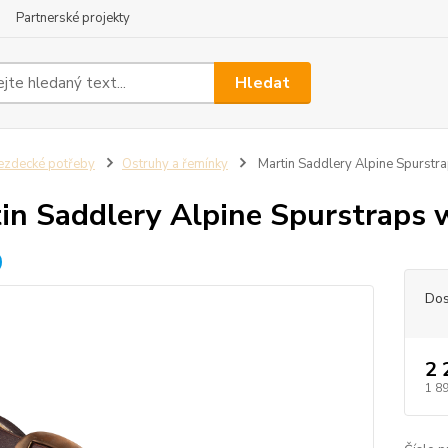
Partnerské projekty
Hledat
ezdecké potřeby
Ostruhy a řemínky
Martin Saddlery Alpine Spurstr
in Saddlery Alpine Spurstraps 
Dos
2 
1 8