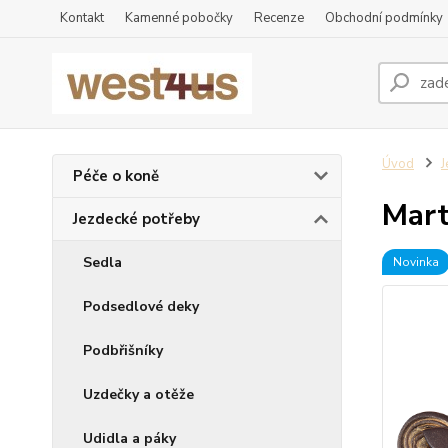
Kontakt
Kamenné pobočky
Recenze
Obchodní podmínky
Úvod
J
Péče o koně
Mart
Jezdecké potřeby
Sedla
Novinka
Podsedlové deky
Podbřišníky
Uzdečky a otěže
Udidla a páky