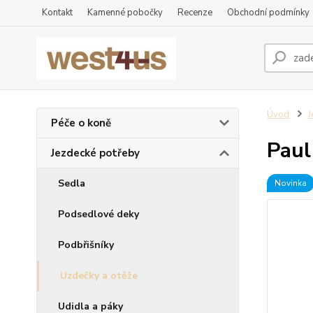
Kontakt
Kamenné pobočky
Recenze
Obchodní podmínky
Úvod
J
Péče o koně
Paul
Jezdecké potřeby
Sedla
Novinka
Podsedlové deky
Podbřišníky
Uzdečky a otěže
Udidla a páky