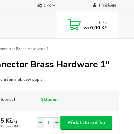
Přihlášení
CZK
0
ks
za
0,00 Kč
 Connector Brass Hardware 1"
nnector Brass Hardware 1"
dní řemínek
celý popis
tupnost
Skladem
5 Kč
/
ks
Přidat do košíku
 Kč
bez DPH