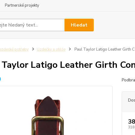
Partnerské projekty
Hledat
ezdecké potřeby
Uzdečky a otěže
Paul Taylor Latigo Leather Girth
 Taylor Latigo Leather Girth Co
Podbra
Dos
38
318