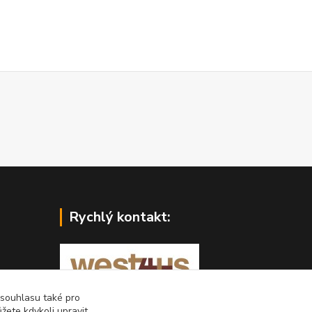
Rychlý kontakt:
 souhlasu také pro
West4us.cz - dovoz z U.S.A.
žete kdykoli upravit