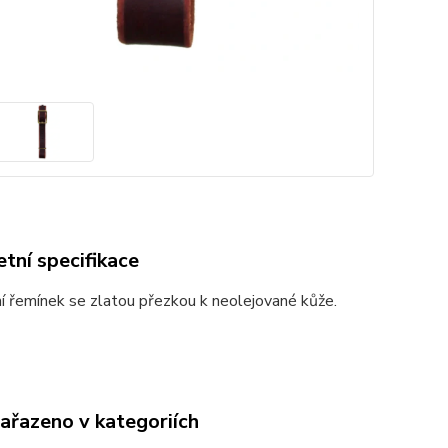
tní specifikace
 řemínek se zlatou přezkou k neolejované kůže.
zařazeno v kategoriích