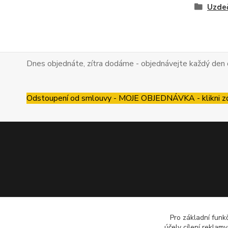
Uzdeč
Dnes objednáte, zítra dodáme - objednávejte každý den 
Odstoupení od smlouvy - MOJE OBJEDNÁVKA - klikni z
Pro základní funk
účely cílení reklam