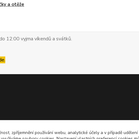
ky a otěže
do 12:00 vyjma víkendů a svátků.
de.
čnost, zpříjemnění používání webu, analytické účely a v případě udělení
y využíváme soubory cookies. Nastavení vlastních preferencí cookies mů