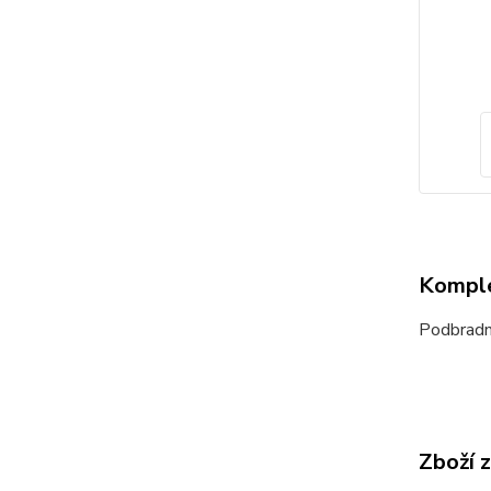
Komple
Podbradní
Zboží 