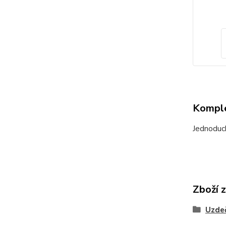
Komple
Jednoduch
Zboží 
Uzdeč