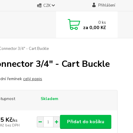
Přihlášení
CZK
0
ks
za
0,00 Kč
Connector 3/4" - Cart Buckle
nnector 3/4" - Cart Buckle
dní řemínek
celý popis
tupnost
Skladem
5 Kč
/
ks
Přidat do košíku
 Kč
bez DPH