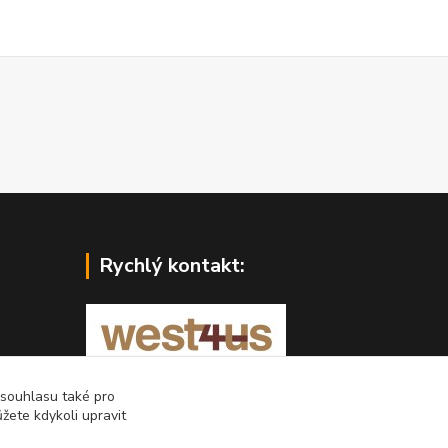
Rychlý kontakt:
West4us.cz - dovoz z U.S.A.
 souhlasu také pro
žete kdykoli upravit
Michal Petlan