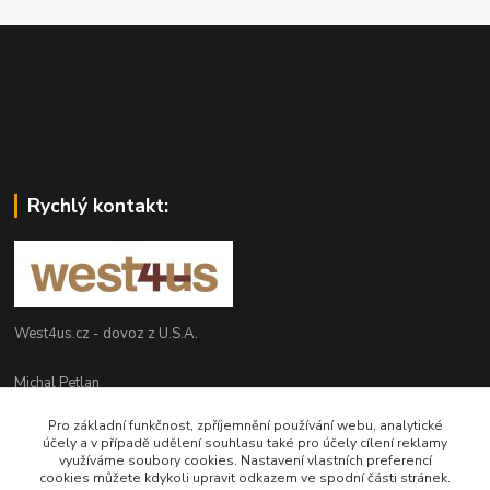
Rychlý kontakt:
West4us.cz - dovoz z U.S.A.
Michal Petlan
+420 777 327 627
Pro základní funkčnost, zpříjemnění používání webu, analytické
(Po-Pá, 9-16h)
účely a v případě udělení souhlasu také pro účely cílení reklamy
využíváme soubory cookies. Nastavení vlastních preferencí
info@west4us.cz
cookies můžete kdykoli upravit odkazem ve spodní části stránek.