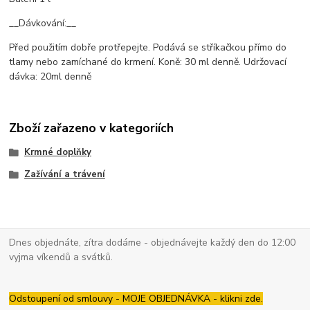
__Dávkování:__
Před použitím dobře protřepejte. Podává se stříkačkou přímo do
tlamy nebo zamíchané do krmení. Koně: 30 ml denně. Udržovací
dávka: 20ml denně
Zboží zařazeno v kategoriích
Krmné doplňky
Zažívání a trávení
Dnes objednáte, zítra dodáme - objednávejte každý den do 12:00
vyjma víkendů a svátků.
Odstoupení od smlouvy - MOJE OBJEDNÁVKA - klikni zde.