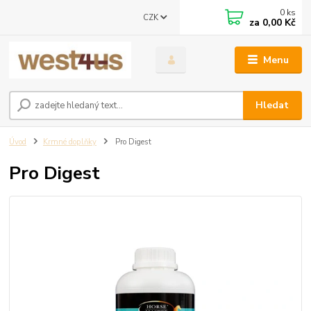
0
ks
CZK
za
0,00 Kč
Menu
Hledat
Úvod
Krmné doplňky
Pro Digest
Pro Digest