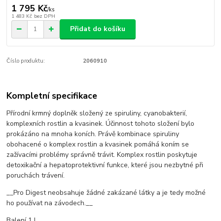
1 795 Kč
/
ks
1 483 Kč
bez DPH
Přidat do košíku
Číslo produktu:
2060910
Kompletní specifikace
Přírodní krmný doplněk složený ze spiruliny, cyanobakterií,
komplexních rostlin a kvasinek. Účinnost tohoto složení bylo
prokázáno na mnoha koních. Právě kombinace spiruliny
obohacené o komplex rostlin a kvasinek pomáhá koním se
zažívacími problémy správně trávit. Komplex rostlin poskytuje
detoxikační a hepatoprotektivní funkce, které jsou nezbytné při
poruchách trávení.
__Pro Digest neobsahuje žádné zakázané látky a je tedy možné
ho používat na závodech.__
Balení 1 l