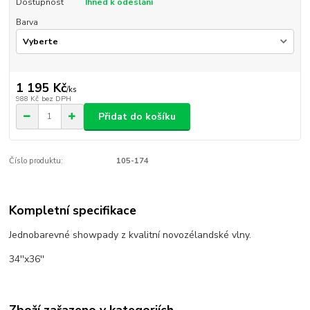
Dostupnost
Ihned k odeslání
Barva
1 195 Kč
/
ks
988 Kč
bez DPH
Přidat do košíku
Číslo produktu:
105-174
Kompletní specifikace
Jednobarevné showpady z kvalitní novozélandské vlny.
34''x36''