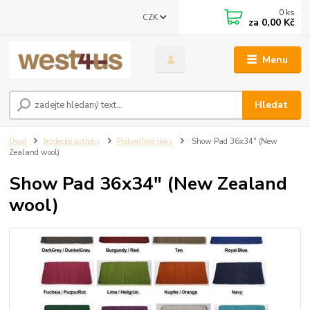
0
ks
CZK
za
0,00 Kč
Menu
Hledat
Úvod
Jezdecké potřeby
Podsedlové deky
Show Pad 36x34" (New
Zealand wool)
Show Pad 36x34" (New Zealand
wool)