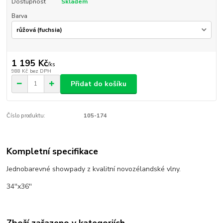
Dostupnost
Skladem
Barva
1 195 Kč
/
ks
988 Kč
bez DPH
Přidat do košíku
Číslo produktu:
105-174
Kompletní specifikace
Jednobarevné showpady z kvalitní novozélandské vlny.
34''x36''