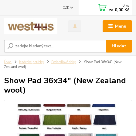
0
ks
CZK
za
0,00 Kč
Menu
Hledat
Úvod
Jezdecké potřeby
Podsedlové deky
Show Pad 36x34" (New
Zealand wool)
Show Pad 36x34" (New Zealand
wool)