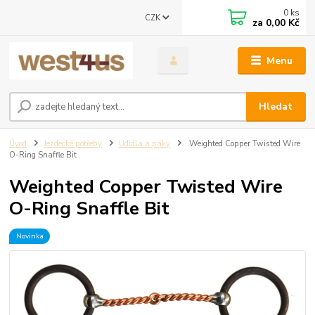
0
ks
CZK
za
0,00 Kč
Menu
Hledat
Úvod
Jezdecké potřeby
Udidla a páky
Weighted Copper Twisted Wire
O-Ring Snaffle Bit
Weighted Copper Twisted Wire
O-Ring Snaffle Bit
Novinka