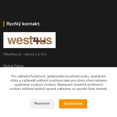
Rychlý kontakt:
West4us.cz - dovoz z U.S.A.
Michal Petlan
+420 777 327 627
Pro základní funkčnost, zpříjemnění používání webu, analytické
(Po-Pá, 9-16h)
účely a v případě udělení souhlasu také pro účely cílení reklamy
využíváme soubory cookies. Nastavení vlastních preferencí
info@west4us.cz
cookies můžete kdykoli upravit odkazem ve spodní části stránek.
Souhlasím
Nastavení