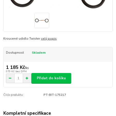
Kroucené udidlo Twister
celý popis
Dostupnost
Skladem
1 185 Kč
/
ks
979 Kč
bez DPH
Přidat do košíku
Číslo produktu:
PT-BIT-175217
Kompletní specifikace