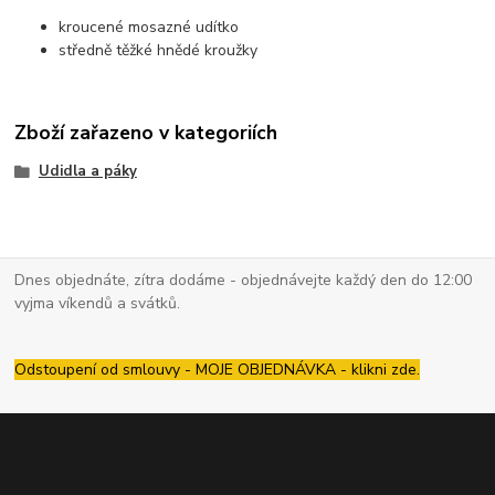
kroucené mosazné udítko
středně těžké hnědé kroužky
Zboží zařazeno v kategoriích
Udidla a páky
Dnes objednáte, zítra dodáme - objednávejte každý den do 12:00
vyjma víkendů a svátků.
Odstoupení od smlouvy - MOJE OBJEDNÁVKA - klikni zde.