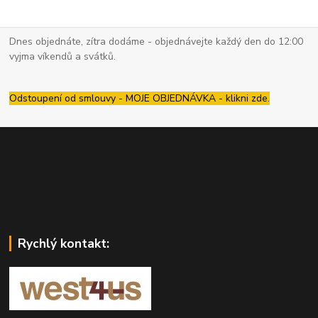
Dnes objednáte, zítra dodáme - objednávejte každý den do 12:00
vyjma víkendů a svátků.
Odstoupení od smlouvy - MOJE OBJEDNÁVKA - klikni zde.
Rychlý kontakt: