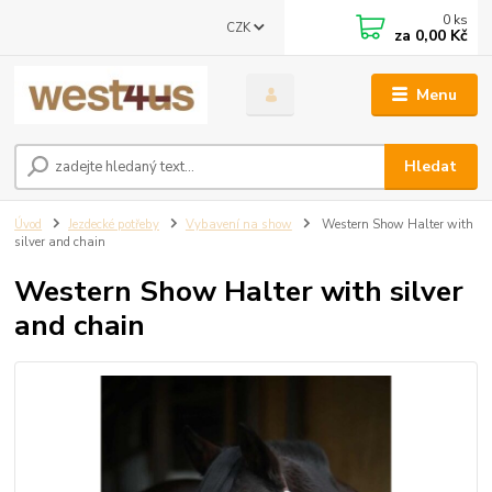
0
ks
CZK
za
0,00 Kč
Menu
Hledat
Úvod
Jezdecké potřeby
Vybavení na show
Western Show Halter with
silver and chain
Western Show Halter with silver
and chain